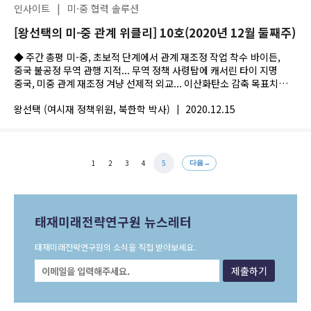
인사이트
|
미·중 협력 솔루션
[왕선택의 미-중 관계 위클리] 10호(2020년 12월 둘째주)
◆ 주간 총평 미-중, 초보적 단계에서 관계 재조정 작업 착수 바이든,
중국 불공정 무역 관행 지적... 무역 정책 사령탑에 캐서린 타이 지명
중국, 미중 관계 재조정 겨냥 선제적 외교... 이산화탄소 감축 목표치
65%로 상향 ...
왕선택 (여시재 정책위원, 북한학 박사)
|
2020.12.15
1
2
3
4
5
태재미래전략연구원 뉴스레터
태재미래전략연구원의 소식을 직접 받아보세요.