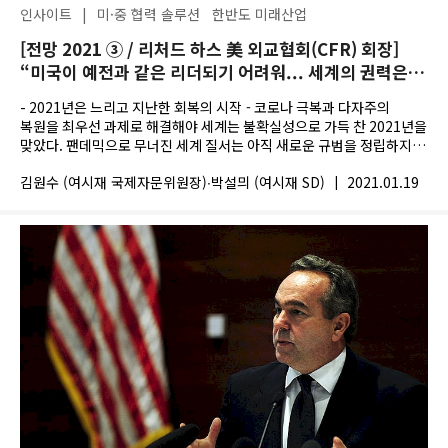
인사이트
|
미·중 협력 솔루션
한반도 미래산업
[전망 2021 ③ / 리처드 하스 美 외교협회(CFR) 회장]
“미국이 예전과 같은 리더되기 어려워... 세계의 권력은 더
나뉘어졌다”
- 2021년은 느리고 지난한 회복의 시작 - 코로나 극복과 다자주의
복원을 최우선 과제로 해결해야 세계는 불확실성으로 가득 찬 2021년을
맞았다. 팬데믹으로 무너진 세계 질서는 아직 새로운 규범을 정립하지
못한 채 혼돈...
김원수 (여시재 국제자문위원장)∙박설믜 (여시재 SD)
|
2021.01.19