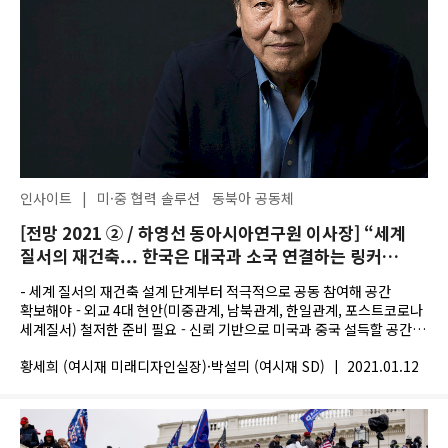
인사이트
|
미·중 협력 솔루션
동북아 공동체
[전망 2021 ② / 하영선 동아시아연구원 이사장] “세계
질서의 재건축... 한국은 대국과 소국 연결하는 링커
역할해야”
- 세계 질서의 재건축 설계 단계부터 적극적으로 공동 참여해 공간
확보해야 - 외교 4대 현안(미중관계, 남북관계, 한일관계, 포스트코로나
세계질서) 철저한 준비 필요 - 신뢰 기반으로 미국과 중국 설득할 공간
있어... 운신의 폭...
황세희 (여시재 미래디자인실장)·박설믜 (여시재 SD)
|
2021.01.12