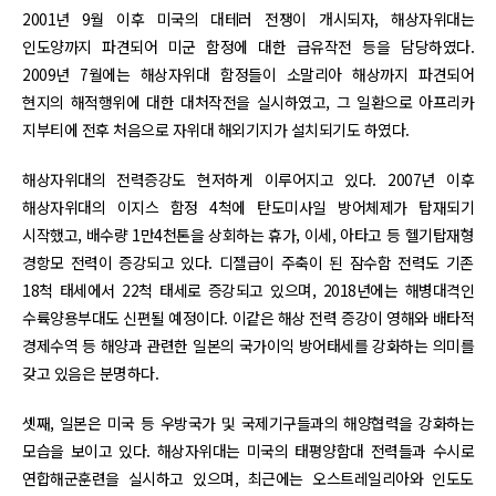
2001년 9월 이후 미국의 대테러 전쟁이 개시되자, 해상자위대는
인도양까지 파견되어 미군 함정에 대한 급유작전 등을 담당하였다.
2009년 7월에는 해상자위대 함정들이 소말리아 해상까지 파견되어
현지의 해적행위에 대한 대처작전을 실시하였고, 그 일환으로 아프리카
지부티에 전후 처음으로 자위대 해외기지가 설치되기도 하였다.
해상자위대의 전력증강도 현저하게 이루어지고 있다. 2007년 이후
해상자위대의 이지스 함정 4척에 탄도미사일 방어체제가 탑재되기
시작했고, 배수량 1만4천톤을 상회하는 휴가, 이세, 아타고 등 헬기탑재형
경항모 전력이 증강되고 있다. 디젤급이 주축이 된 잠수함 전력도 기존
18척 태세에서 22척 태세로 증강되고 있으며, 2018년에는 해병대격인
수륙양용부대도 신편될 예정이다. 이같은 해상 전력 증강이 영해와 배타적
경제수역 등 해양과 관련한 일본의 국가이익 방어태세를 강화하는 의미를
갖고 있음은 분명하다.
셋째, 일본은 미국 등 우방국가 및 국제기구들과의 해양협력을 강화하는
모습을 보이고 있다. 해상자위대는 미국의 태평양함대 전력들과 수시로
연합해군훈련을 실시하고 있으며, 최근에는 오스트레일리아와 인도도