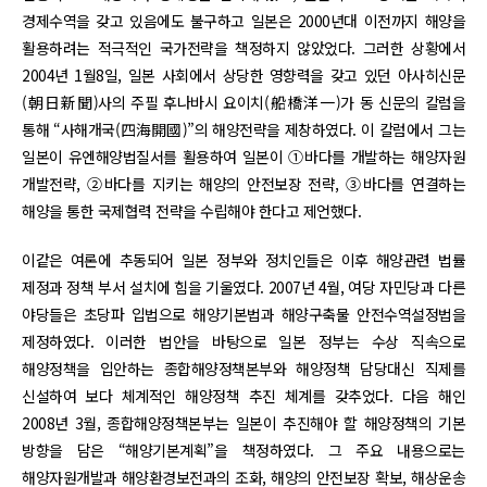
경제수역을 갖고 있음에도 불구하고 일본은 2000년대 이전까지 해양을
활용하려는 적극적인 국가전략을 책정하지 않았었다. 그러한 상황에서
2004년 1월8일, 일본 사회에서 상당한 영향력을 갖고 있던 아사히신문
(朝日新聞)사의 주필 후나바시 요이치(船橋洋一)가 동 신문의 칼럼을
통해 “사해개국(四海開國)”의 해양전략을 제창하였다. 이 칼럼에서 그는
일본이 유엔해양법질서를 활용하여 일본이 ①바다를 개발하는 해양자원
개발전략, ②바다를 지키는 해양의 안전보장 전략, ③바다를 연결하는
해양을 통한 국제협력 전략을 수립해야 한다고 제언했다.
이같은 여론에 추동되어 일본 정부와 정치인들은 이후 해양관련 법률
제정과 정책 부서 설치에 힘을 기울였다. 2007년 4월, 여당 자민당과 다른
야당들은 초당파 입법으로 해양기본법과 해양구축물 안전수역설정법을
제정하였다. 이러한 법안을 바탕으로 일본 정부는 수상 직속으로
해양정책을 입안하는 종합해양정책본부와 해양정책 담당대신 직제를
신설하여 보다 체계적인 해양정책 추진 체계를 갖추었다. 다음 해인
2008년 3월, 종합해양정책본부는 일본이 추진해야 할 해양정책의 기본
방향을 담은 “해양기본계획”을 책정하였다. 그 주요 내용으로는
해양자원개발과 해양환경보전과의 조화, 해양의 안전보장 확보, 해상운송