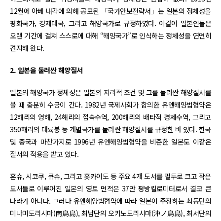
12월에 아베 내각에 의해 공표된 「국가안보전략서」는 일본의 정체성을
평화국가, 경제대국, 그리고 해양국가로 규정하였다. 이같이 일본인들은
오랜 기간에 걸쳐 스스로에 대해 “해양국가”로 인식하는 정체성을 연면히
견지해 왔다.
2. 일본을 둘러싼 해양질서
일본의 해양국가 정체성은 일본의 지리적 조건 및 그를 둘러싼 해양질서를
볼 때 충분히 수긍이 간다. 1982년 국제사회가 합의한 유엔해양법협약은
12해리의 영해, 24해리의 접속수역, 200해리의 배타적 경제수역, 그리고
350해리의 대륙붕 등 개별국가를 둘러싼 해양질서를 규정한 바 있다. 한국
및 중국과 마찬가지로 1996년 유엔해양법협약을 비준한 일본도 이같은
질서의 적용을 받고 있다.
혼슈, 시코쿠, 큐슈, 그리고 홋카이도 등 주요 4개 도서를 필두로 크고 작은
도서들로 이루어진 일본의 영토 면적은 37만 평방킬로미터로서 결코 큰
나라가 아니다. 그러나 유엔해양법협약에 따라 일본이 주장하는 최동단의
미나미도리시마(南鳥島), 최남단의 오키노도리시마(沖ノ鳥島), 최서단의