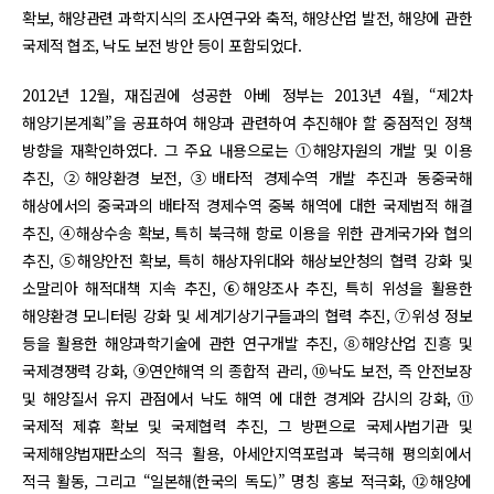
확보, 해양관련 과학지식의 조사연구와 축적, 해양산업 발전, 해양에 관한
국제적 협조, 낙도 보전 방안 등이 포함되었다.
2012년 12월, 재집권에 성공한 아베 정부는 2013년 4월, “제2차
해양기본계획”을 공표하여 해양과 관련하여 추진해야 할 중점적인 정책
방향을 재확인하였다. 그 주요 내용으로는 ①해양자원의 개발 및 이용
추진, ②해양환경 보전, ③배타적 경제수역 개발 추진과 동중국해
해상에서의 중국과의 배타적 경제수역 중복 해역에 대한 국제법적 해결
추진, ④해상수송 확보, 특히 북극해 항로 이용을 위한 관계국가와 협의
추진, ⑤해양안전 확보, 특히 해상자위대와 해상보안청의 협력 강화 및
소말리아 해적대책 지속 추진, ⑥해양조사 추진, 특히 위성을 활용한
해양환경 모니터링 강화 및 세계기상기구들과의 협력 추진, ⑦위성 정보
등을 활용한 해양과학기술에 관한 연구개발 추진, ⑧해양산업 진흥 및
국제경쟁력 강화, ⑨연안해역 의 종합적 관리, ⑩낙도 보전, 즉 안전보장
및 해양질서 유지 관점에서 낙도 해역 에 대한 경계와 감시의 강화, ⑪
국제적 제휴 확보 및 국제협력 추진, 그 방편으로 국제사법기관 및
국제해양법재판소의 적극 활용, 아세안지역포럼과 북극해 평의회에서
적극 활동, 그리고 “일본해(한국의 독도)” 명칭 홍보 적극화, ⑫해양에