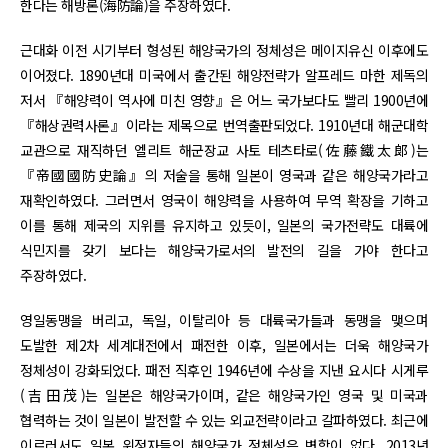
한다는 해방론(海防論)을 주장하였다.
근대화 이전 시기부터 형성된 해양국가의 정체성은 메이지유신 이후에도
이어졌다. 1890년대 미국에서 출간된 해양전략가 알프레드 마한 제독의
저서 『해양력이 역사에 미친 영향』은 어느 국가보다도 빨리 1900년에
『해상권력사론』이라는 제목으로 번역출판되었다. 1910년대 해군대학
교관으로 재직하던 엘리트 해군장교 사토 테츠타로(佐藤鐵太郞)는
『帝國國防史論』의 저술을 통해 일본이 영국과 같은 해양국가라고
재확인하였다. 그러면서 영국이 해양력을 사용하여 무역 확장을 기하고
이를 통해 제국의 지위를 유지하고 있듯이, 일본의 국가전략도 대륙에
식민지를 갖기 보다는 해양국가로서의 발전의 길을 가야 한다고
주장하였다.
영일동맹을 버리고, 독일, 이탈리아 등 대륙국가들과 동맹을 맺으며
도발한 제2차 세계대전에서 패전한 이후, 일본에서는 더욱 해양국가
정체성이 강화되었다. 패전 직후인 1946년에 수상을 지낸 요시다 시게루
(吉田茂)는 일본은 해양국가이며, 같은 해양국가인 영국 및 미국과
협력하는 것이 일본이 발전할 수 있는 외교전략이라고 갈파하였다. 최근에
이르러서도 일본 위정자들의 해양국가 정체성은 변함이 없다. 2013년