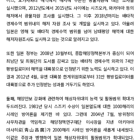
이즈, 오가사와라 해역에서 해저에 부존된 광물자원에 대한 조사를
실시했으며, 2012년도에서 2015년도 사이에는 시즈오카, 와카야마 등의
해저에서 광물자원 조사를 실시했다. 그 이후 2018년까지는 배타적
경제수역 범위내의 해저 자원 조사 및 개발을 실시하고 있다. 아울러
일본은 영해 및 배타적 경제수역 범위를 넘어 남태평양 해역에 대한
해저자원조사도 실시하고 있는 것으로 알려지고 있다.
또한 일본 정부는 2008년 10월부터, 종합해양정책본부가 중심이 되어
최남단 및 최동단의 도서를 감싸고 있는 배타적 경제수역 외곽의 74만
평방킬로미터 해역을 대륙붕으로 인정받기 위한 노력도 실시하고 있다. 이
결과 2012년 4월, 유엔 대륙붕 한계위원회로부터 31만 평방킬로미터를
대륙붕으로 추가 인정받는 성과를 거두기도 하였다.
둘째, 해양안보 강화에 관련하여 해상자위대의 능력 및 활동범위 확대가
두드러진다. 1981년 당시 스즈키 수상이 일본열도에 대한 1000해리의
시레인 방어론을 제기한 바 있다. 그런데 2004년 7월, 방위청의
사무차관을 역임하고 해양정책연구재단 이사장을 지낸 아키야마
마사히로(靑山昌廣)가 2000해리 시레인 방어론을 새롭게 내세웠다.
이같은 주장과 병행하여 일본 해상자위대의 활동범위가 확대되었다.