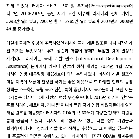
하게 되었다. 러시아 소비자 보호 및 복지국(Роспотребнадзор)에
따르면 2000-2005년 동안 세계 보건 이슈에 러시아의 전체 기여는
5293만 달러였고, 2006년 한 해 2985만 달러였으며 2007년과 2008년
4배로 증가했다.
이렇게 국제적 위상이 추락하였던 러시아 국제 개발 원조를 다시 시작하게
된 계기는 무엇보다도 유가 상승과 더불어 경제가 부활한 것이 결정적
계기였다. 러시아는 국제 개발 원조 (International Development
Assistance) 분야에서 러시아 연방의 정책 개념을 2014년 4월 22일
러시아 연방 대통령령 제259호에 의해 수립하였다. 러시아 개발 원조의
대상 지역에 새롭게 편성된 국가는 좋은 이웃으로 또 다양한 형태의 동맹
정책을 추구하는 독립 국가 연합, 특히 중앙아시아 국가들이다. 또한 이들
국가들은 러시아 국제 지원의 핵심 우선순위이다. 2015년 러시아 연방은
주로 시리아, 세르비아, 기니 뿐 아니라 독립 국가 연합 회원국들에게 양자
개발 원조를 제공했다. 러시아의 ODA의 약 60%가 다양한 형태의 지원을
통해 공급되고 있다. 러시아 외무성과 재무성은 다른 정부 기관들과
협력하여 러시아 연방의 개발 협력 정책을 수립하고 그 이행을 감독하는
데 주도적인 역할을 수행하고 있다. 러시아의 다자간 ODA는 세계은행