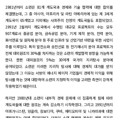
1981년까지 소련은 81개 개도국과 경제와 기술 협력에 대한 합의를
체결했는데, 그 중 아시아, 아프리카 및 라틴 아메리카에 있는 제 3세계
개도국이 65개였고 이외에는 사회주의 진영의 개도국들도 포함되었다.
1991년 1월까지 개도국에서 수행된 대규모 프로젝트의 수는 모두
907개로서 중공업 분야, 금속공업 분야, 기계 제작 분야, 전력 분야,
화석연료 및 원자재 분야 등 주로 인프라 및 산업기반 마련을 위한 사업이
주를 이루었다. 특히 발전소와 송전선로 등 전기에너지 분야 프로젝트가
전체 대외원조의 30%를 차지하는 것은 소련의 개발협력 방향을 가늠하게
한다. 한편 대외원조의 5%는 30여개 국가의 지리탐사 분야에
공여되었다. 소련은 이러한 지리적 탐사에 대해 경제적 대가를 받지
않았는데 그 이유는 서방의 에너지 메이저 기업들이 경제적 이익을 위해
탐사를 하는 것에 대항하여 소련의 지정학적 이익을 고려한 측면이 강하게
작용하였기 때문이다.
하지만 1980년대 소련이 내부적 경제 문제에 더 집중하게 됨에 따라
개도국들에 대한 원조는 계속 감소하기 시작하였다. 그리고 1991년까지
아프가니스탄, 앙골라, 캄보디아, 쿠바, 에티오피아 및 니카라과에 대한
개발원조는 아예 중단되었다. 더욱이 소련 해체와 계속된 경제 위기로