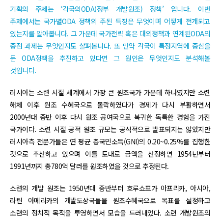
기획의 주제는 ‘각국의ODA(정부 개발원조) 정책’ 입니다. 이번
주제에서는 국가별ODA 정책의 주된 특징은 무엇이며 어떻게 전개되고
있는지를 알아봅니다. 그 가운데 국가전략 혹은 대외정책과 연계된ODA의
중점 과제는 무엇인지도 살펴봅니다. 또 만약 각국이 특정지역에 중심을
둔 ODA정책을 추진하고 있다면 그 원인은 무엇인지도 분석해볼
것입니다.
러시아는 소련 시절 세계에서 가장 큰 원조국가 가운데 하나였지만 소련
해체 이후 원조 수혜국으로 몰락하였다가 경제가 다시 부활하면서
2000년대 중반 이후 다시 원조 공여국으로 복귀한 독특한 경험을 가진
국가이다. 소련 시절 공적 원조 규모는 공식적으로 발표되지는 않았지만
러시아측 전문가들은 연 평균 총국민소득(GNI)의 0.20~0.25%를 집행한
것으로 추산하고 있으며 이를 토대로 금액을 산정하면 1954년부터
1991년까지 총780억 달러를 원조하였을 것으로 추정된다.
소련의 개발 원조는 1950년대 중반부터 흐루쇼프가 아프리카, 아시아,
라틴 아메리카의 개발도상국들을 원조수혜국으로 목표를 설정하고
소련의 정치적 목적을 투영하면서 모습을 드러내었다. 소련 개발원조의