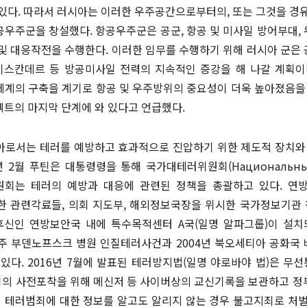
있다. 따라서 러시아는 이러한 우주공간으로부터의, 또는 그것을 경
공우주군을 창설했다. 항공우주군은 공군, 항공 및 미사일 방어부대,
및 대응작전을 수행한다. 이러한 임무를 수행하기 위해 러시아 군은 
, 이스칸데르 등 방공미사일 전력의 지속적인 증강을 해 나갈 계획
계의 구축을 계기로 항공 및 우주방위의 중요성이 더욱 높아졌음을
트의 마지막 단계에 와 있다고 언급했다.
아로서는 테러를 예방하고 효과적으로 진압하기 위한 제도적 장치와 
 2월 푸틴은 대통령령을 통해 국가대테러위원회(Национальный А
 위원회는 테러의 예방과 대응에 관련된 정책을 총괄하고 있다. 연방
 관련각료들, 의회 지도부, 해외정보국장을 위시한 국가정보기관 
 후신인 연방보안국 내에 특수목적센터 A국(일명 알파그룹)이 설치
폴주 부덴노프스크 병원 인질테러사건과 2004년 북오세티아 공화국
있다. 2016년 7월에 발표된 테러방지법(일명 야로바야 법)은 
범죄의 사전포착을 위해 메신저 등 사이버상의 교신기록을 보관하고 
이 테러범죄에 대한 정보를 알고도 알리지 않는 경우 불고지죄로 처