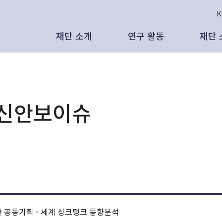
재단 소개
연구 활동
재단 
태재의 비전
보고서
인
공
인사말
인사이트
보
보
 신안보이슈
태재미래전략연구원은
발간 도서
영
언
리더십
대외 활동
발
뉴
AI 시대, 새로운 노동과 새로운 분배의
조직 현황
영상 자료
대
있을 것인가 - CES 2026, 피지컬
 노동과 삶
연혁
연구원 외부 기고
영
 공동기획 - 세계 싱크탱크 동향분석
석연구원 (태재미래전략연구원)