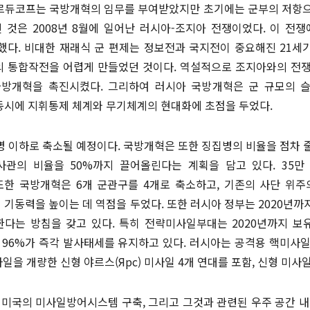
르듀코프는 국방개혁의 임무를 부여받았지만 초기에는 군부의 저항으
 것은 2008년 8월에 일어난 러시아-조지아 전쟁이었다. 이 전
했다. 비대한 재래식 군 편제는 정보전과 국지전이 중요해진 21세
간의 통합작전을 어렵게 만들었던 것이다. 역설적으로 조지아와의 전
방개혁을 촉진시켰다. 그리하여 러시아 국방개혁은 군 규모의 슬
동시에 지휘통제 체계와 무기체계의 현대화에 초점을 두었다.
만명 이하로 축소될 예정이다. 국방개혁은 또한 징집병의 비율을 점차 
부사관의 비율을 50%까지 끌어올린다는 계획을 담고 있다. 35
또한 국방개혁은 6개 군관구를 4개로 축소하고, 기존의 사단 위
기동력을 높이는 데 역점을 두었다. 또한 러시아 정부는 2020년까
다는 방침을 갖고 있다. 특히 전략미사일부대는 2020년까지 보유
 96%가 즉각 발사태세를 유지하고 있다. 러시아는 공격용 핵미사일
미사일을 개량한 신형 야르스(Ярс) 미사일 4개 연대를 포함, 신형 미사일
 미국의 미사일방어시스템 구축, 그리고 그것과 관련된 우주 공간 내