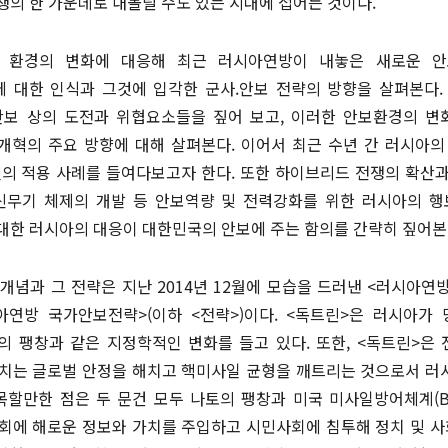
쟁의 한 가운데로 내몰릴 수도 있는 시대에 접어든 것이다.
 환경의 변화에 대응해 최근 러시아연방이 내놓은 새로운 
 대한 인식과 그것에 입각한 군사.안보 전략의 방향을 살펴본다.
안보 상의 도전과 위협요소들을 짚어 보고, 이러한 안보환경의 변
개혁의 주요 방향에 대해 살펴본다. 이어서 최근 수년 간 러시아의
것의 적용 사례를 들여다보고자 한다. 또한 하이브리드 전쟁의 확산
신무기 체제의 개발 등 안보역량 및 전력강화를 위한 러시아의 행
대한 러시아의 대응이 대한민국의 안보에 주는 함의를 간략히 짚어본
개념과 그 전략은 지난 2014년 12월에 모습을 드러낸 <러시아연방
시아연방 국가안보전략>(이하 <전략>)이다. <독트린>은 러시아
)의 팽창과 같은 지정학적인 변화를 들고 있다. 또한, <독트린>
배치는 글로벌 안정을 해치고 핵미사일 균형을 깨트리는 것으로서 러
목할만한 점은 두 문건 모두 나토의 팽창과 미국 미사일방어체계(B
사회에 해로운 정보와 가치를 주입하고 시민사회에 침투해 정치 및 