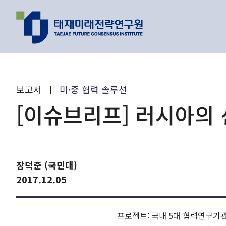
지난 이벤트
최신 리포트
보고서
미·중 협력 솔루션
|
인기 리포트
[이슈브리프] 러시아의
연구 주제와 과제
장덕준 (국민대)
이제는 피지컬 
2017.12.05
원리를 찾을 수 
AI가 바꿔가는
프로젝트: 국내 5대 협력연구기관
유호현 수
2026.01.26