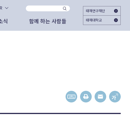
KR
태재연구재단
소식
함께 하는 사람들
태재대학교
사이트
지
시대와 함께 하시겠습니까?
자문위원
2025.11.25
태재미래전략연구원
2025 태재미래교육포럼 ＜Agentic AI가
대한민국의 미래를 준비하는 여시재와 함께
여는 교육의 새 지평＞ 개최
해주십시오. 회원가입으로 여시재의 다양한
고서
도자료
외부 협업 활동
활동에 참여하실 수 있습니다.
2025.06.18
관리자
가입하기
상 자료
론 보도
문명전환과 대학교육 - 태재의 길
간 도서
스레터
2025.06.12
관리자
젊은이를 위한 미래 엿보기
이미 가입하셨다면 로그인 해주세요
외 활동
상 자료
2025.05.27
박근영 (RA)