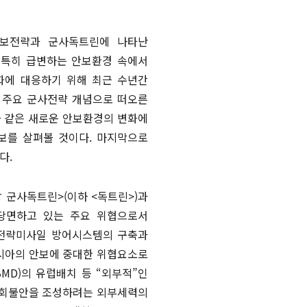
안보전략과 군사독트린에 나타난
 특히 급변하는 안보환경 속에서
화에 대응하기 위해 최근 수년간
 주요 군사전략 개념으로 떠오른
과 같은 새로운 안보환경의 변화에
보를 살펴볼 것이다. 마지막으로
다.
 군사독트린>(이하 <독트린>)과
가 당면하고 있는 주요 위협으로서
은 전략미사일 방어시스템의 구축과
시아의 안보에 중대한 위협요소로
MD)의 유럽배치 등 “외부적”인
사회불안을 조성하려는 외부세력의