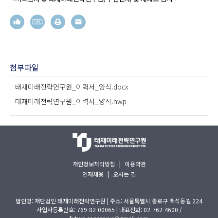
첨부파일
태재미래전략연구원_이력서_양식.docx
태재미래전략연구원_이력서_양식.hwp
개인정보처리방침
|
이용약관
인재채용
|
오시는 길
법인명: 재단법인 태재미래전략연구원 | 주소: 서울특별시 종로구 백석동길 224
사업자등록번호: 769-82-00065 | 대표전화: 02-762-4600 /